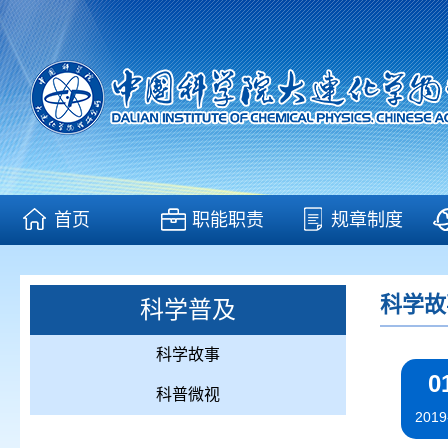
首页
职能职责
规章制度
科学故
科学普及
科学故事
0
科普微视
2019